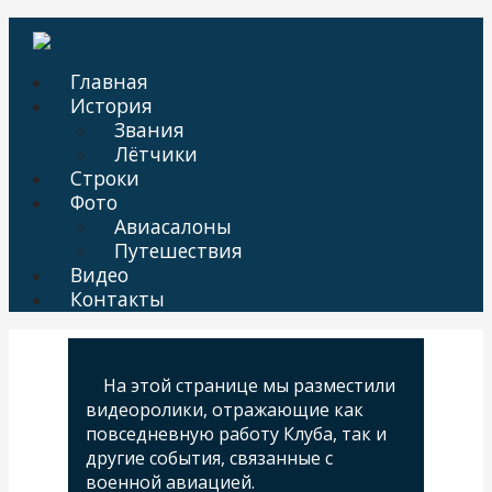
Перейти
к
Клуб заслуженных лётчиков
Сайт о людях героической профессии
контенту
Главная
История
Звания
Лётчики
Строки
Фото
Авиасалоны
Путешествия
Видео
Контакты
На этой странице мы разместили
видеоролики, отражающие как
повседневную работу Клуба, так и
другие события, связанные с
военной авиацией.