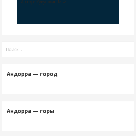
Автор: Кукушкин М.Ф.
Найти:
Андорра — город
Андорра — горы